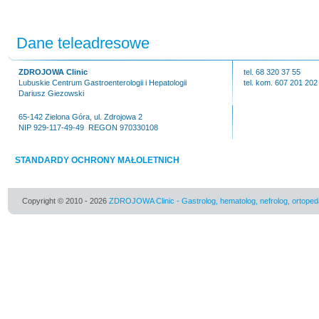
Dane teleadresowe
ZDROJOWA Clinic
tel. 68 320 37 55
Lubuskie Centrum Gastroenterologii i Hepatologii
tel. kom. 607 201 202
Dariusz Giezowski
65-142 Zielona Góra, ul. Zdrojowa 2
NIP 929-117-49-49 REGON 970330108
STANDARDY OCHRONY MAŁOLETNICH
Copyright © 2010 - 2026
ZDROJOWA Clinic - Gastrolog, hematolog, nefrolog, ortoped