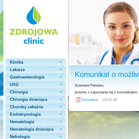
Klinika
Lekarze
Komunikat o możli
Gastroenterologia
USG
Szanowni Państwo,
Chirurgia
prosimy o zapoznanie się z komunikatem.
Chirurgia dziecięca
Komunikat
132,91 kB
Choroby zakaźne
Endokrynologia
Hematologia
Hematologia dziecięca
Nefrologia