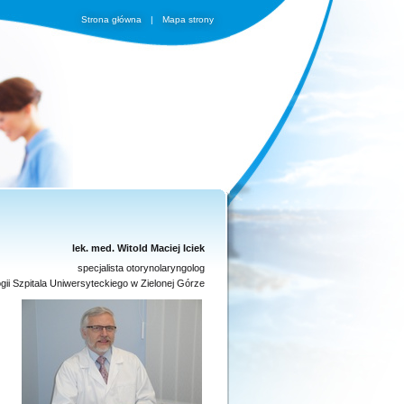
Strona główna
|
Mapa strony
lek. med. Witold Maciej Iciek
specjalista otorynolaryngolog
gii Szpitala Uniwersyteckiego w Zielonej Górze