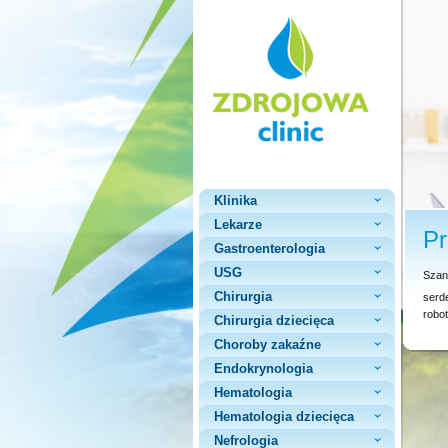
Klinika
Lekarze
Pr
Gastroenterologia
USG
Szan
Chirurgia
serd
robo
Chirurgia dziecięca
Choroby zakaźne
Endokrynologia
Hematologia
Hematologia dziecięca
Nefrologia