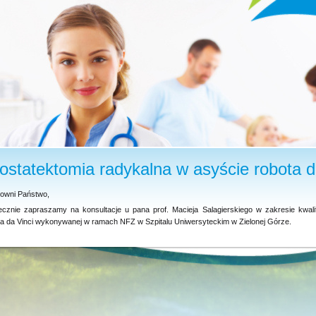
ostatektomia radykalna w asyście robota d
owni Państwo,
ecznie zapraszamy na konsultacje u pana prof. Macieja Salagierskiego w zakresie kwalifi
ta da Vinci wykonywanej w ramach NFZ w Szpitalu Uniwersyteckim w Zielonej Górze.