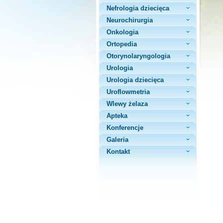
Nefrologia dziecięca
Neurochirurgia
Onkologia
Ortopedia
Otorynolaryngologia
Urologia
Urologia dziecięca
Uroflowmetria
Wlewy żelaza
Apteka
Konferencje
Galeria
Kontakt