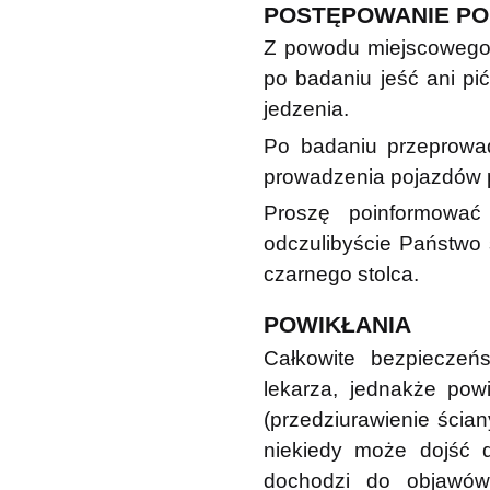
POSTĘPOWANIE PO
Z powodu miejscowego 
po badaniu jeść ani pi
jedzenia.
Po badaniu przeprowa
prowadzenia pojazdów 
Proszę poinformować
odczulibyście Państwo 
czarnego stolca.
POWIKŁANIA
Całkowite bezpiecze
lekarza, jednakże pow
(przedziurawienie ści
niekiedy może dojść 
dochodzi do objawów