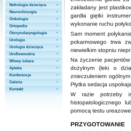
Nefrologia dziecięca
zakładany jest plastik
Neurochirurgia
gardła giętki instru
Onkologia
wykonanie ruchu połyk
Ortopedia
Sam moment połykania
Otorynolaryngologia
Urologia
pokarmowego trwa zwy
Urologia dziecięca
niewielkim stopniu niep
Uroflowmetria
Na życzenie pacjentó
Wlewy żelaza
dożylnym (leki o dzi
Apteka
Konferencje
znieczuleniem ogólnym (
Galeria
Płytka sedacja uspokaja
Kontakt
W razie potrzeby is
histopatologicznego l
pomocą testu ureazowe
PRZYGOTOWANIE