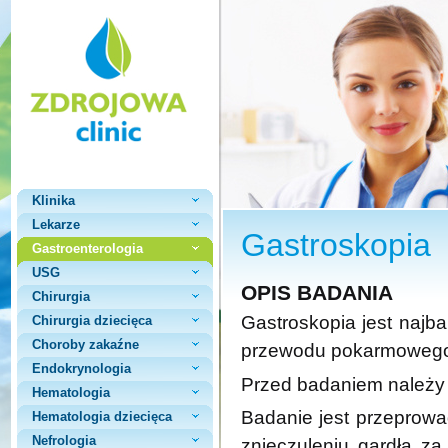
Klinika
Lekarze
Gastroskopia
Gastroenterologia
USG
OPIS BADANIA
Chirurgia
Gastroskopia jest najb
Chirurgia dziecięca
Choroby zakaźne
przewodu pokarmowego (
Endokrynologia
Przed badaniem należy
Hematologia
Badanie jest przeprow
Hematologia dziecięca
Nefrologia
znieczuleniu gardła z