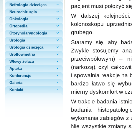
Nefrologia dziecięca
pacjent musi położyć si
Neurochirurgia
W dalszej kolejnośc
Onkologia
kolonoskopu uprzednio
Ortopedia
grubego.
Otorynolaryngologia
Urologia
Staramy się, aby bada
Urologia dziecięca
Zwykle stosujemy anal
Uroflowmetria
przeciwbólowym) – n
Wlewy żelaza
(narkozą), czyli całkow
Apteka
i spowalnia reakcje na 
Konferencje
bardzo łatwo się wyb
Galeria
Kontakt
mierny dyskomfort w cz
W trakcie badania istni
badania histopatolog
wykonania zabiegów z 
Nie wszystkie zmiany 