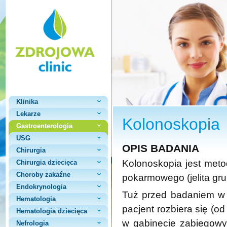
Klinika
Lekarze
Kolonoskopia
Gastroenterologia
USG
OPIS BADANIA
Chirurgia
Kolonoskopia jest me
Chirurgia dziecięca
Choroby zakaźne
pokarmowego (jelita gru
Endokrynologia
Tuż przed badaniem w 
Hematologia
pacjent rozbiera się (o
Hematologia dziecięca
w gabinecie zabiegowy
Nefrologia