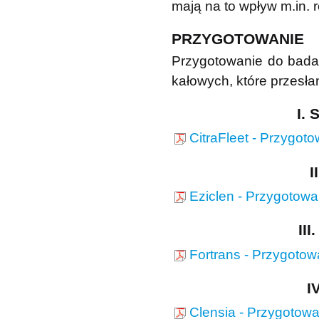
mają na to wpływ m.in. 
PRZYGOTOWANIE
Przygotowanie do badan
kałowych, które przesłan
I.
CitraFleet - Przygot
I
Eziclen - Przygotowa
II
Fortrans - Przygotow
I
Clensia - Przygotow